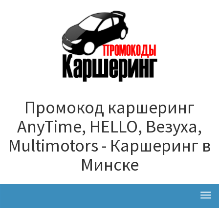
Промокод каршеринг
AnyTime, HELLO, Везуха,
Multimotors - Каршеринг в
Минске
Togg
navi