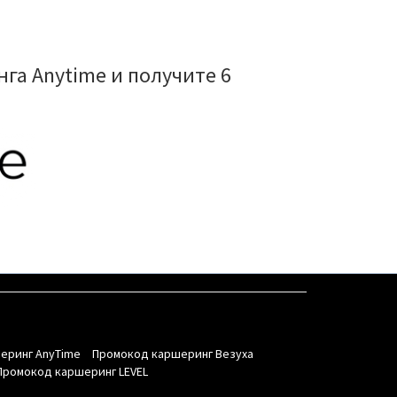
га Anytime и получите 6
еринг AnyTime
Промокод каршеринг Везуха
Промокод каршеринг LEVEL