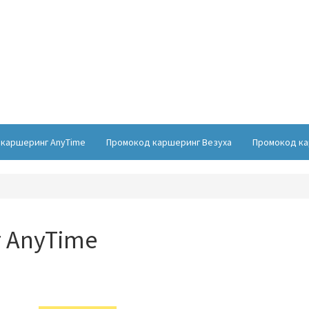
каршеринг AnyTime
Промокод каршеринг Везуха
Промокод ка
 AnyTime