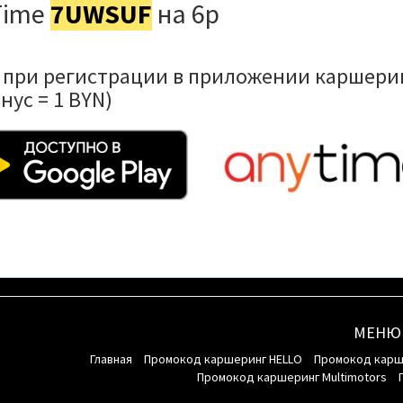
Time
7UWSUF
на 6р
при регистрации в приложении каршерин
нус = 1 BYN)
МЕНЮ
Главная
Промокод каршеринг HELLO
Промокод карш
Промокод каршеринг Multimotors