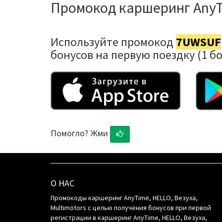
Промокод каршеринг Any
Используйте промокод
7UWSUF
бонусов на первую поездку (1 бо
Помогло? Жми
О НАС
Промокоды каршеринг AnyTime, HELLO, Везуха,
Multimotors с целью получения бонусов при первой
регистрации в каршеринг AnyTime, HELLO, Везуха,